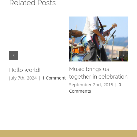
Related Posts
Music brings us
Ho
Hello world!
together in celebration
to
July 7th, 2024
|
1 Comment
September 2nd, 2015
|
0
Jun
Comments
Co